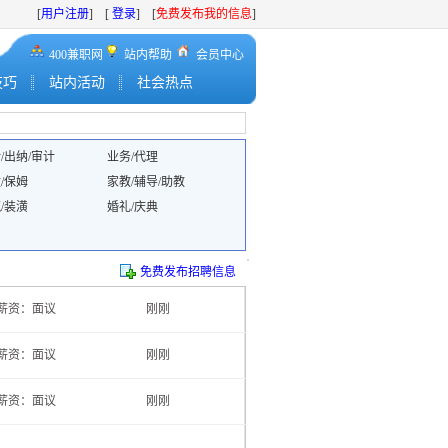
[
用户注册
] [
登录
] [
免费发布我的信息
]
400兼职网
站内帮助
会员中心
技巧
站内活动
社会热点
/出纳/审计
业务/代理
/保姆
家教/辅导/助教
/装潢
婚礼/庆典
免费发布招聘信息
薪资：面议
刚刚
薪资：面议
刚刚
薪资：面议
刚刚