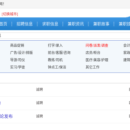
职网！
[切换城市]
首页
招聘信息
求职信息
兼职资讯
兼职故事
兼职
城
商品促销
打字/录入
问卷/派发/调查
会计
广告/设计/排版
前台/客服/咨询
店员/柜台
家政
导游/司仪
教练/司机
医疗/美容/护理
建筑
实习/学徒
钟点工/保洁
其它工作
诚聘
动
诚聘
评论发布
诚聘