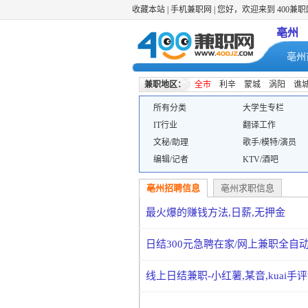
收藏本站
|
手机兼职网
| 您好，欢迎来到 400兼
亳州
亳州
兼职地区：
全市
利辛
蒙城
涡阳
谯
所有分类
大学生专栏
IT行业
翻译工作
文秘/助理
歌手/模特/演员
编辑/记者
KTV/酒吧
亳州招聘信息
亳州求职信息
最火爆的赚钱方法,日薪,无押金
日结300元急聘在家/网上兼职全自
线上日结兼职-小红薯,某音,kuai手