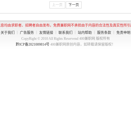
上一页
下一页
信息均由求职者、招聘者自由发布，免费兼职网不承担由于内容的合法性及真实性所引
关于我们
｜
广告服务
｜
友情链接
｜
联系我们
｜
站内帮助
｜
服务条款
｜
免责申明
CopyRight © 2010 All Rights Reservend 400兼职网 版权所有
黔ICP备2021009814号
400兼职网原创内容，如转载请保留版权！